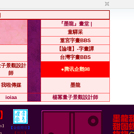
|
『墨龍』畫堂 |
童驛采
篁宮字畫BBS
【論壇】-字畫譚
台灣字畫BBS
量子景觀設計
●腾讯企鹅98
師
我啦傳媒
墨龍
ioiaa
楊冪量子景觀設計師