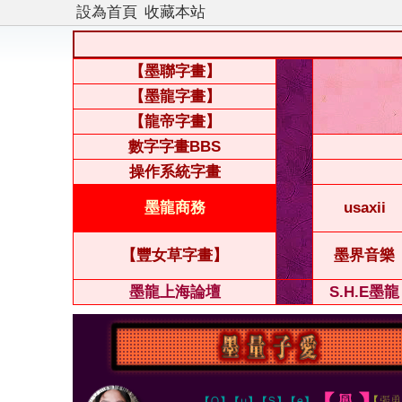
設為首頁
收藏本站
【墨聯字畫】
【墨龍字畫】
【龍帝字畫】
數字字畫BBS
操作系統字畫
墨龍商務
usaxii
【豐女草字畫】
墨界音樂
墨龍上海論壇
S.H.E墨龍