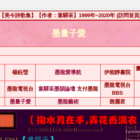
【美今詩歌集】【作者：童驛采】1999年~2020年
|訪問首頁
墨量子愛
楊鈺瑩
墨龍愛導航
伊能靜書院
墨龍電視台
墨龍電視台
童驛采墨韻論壇
支付墨龍
BBS
墨量子愛
墨龍藝術
鄧麗君