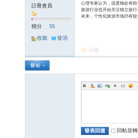
心理专家认为，适度独处有助
註冊會員
旅游行业也开始关注独立旅行
量
未来，个性化旅游市场仍有较
積分
55
收聽
發消
TA
息
回復
子
回帖並轉
發表回復