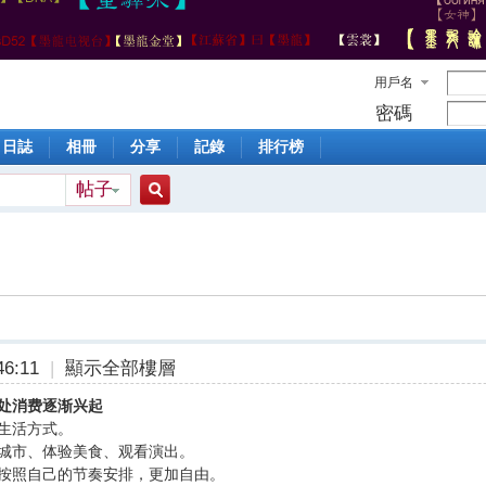
用戶名
密碼
日誌
相冊
分享
記錄
排行榜
帖子
搜
索
6:11
|
顯示全部樓層
独处消费逐渐兴起
生活方式。
城市、体验美食、观看演出。
按照自己的节奏安排，更加自由。